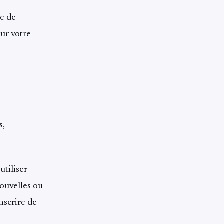
ce de
sur votre
s,
utiliser
nouvelles ou
nscrire de