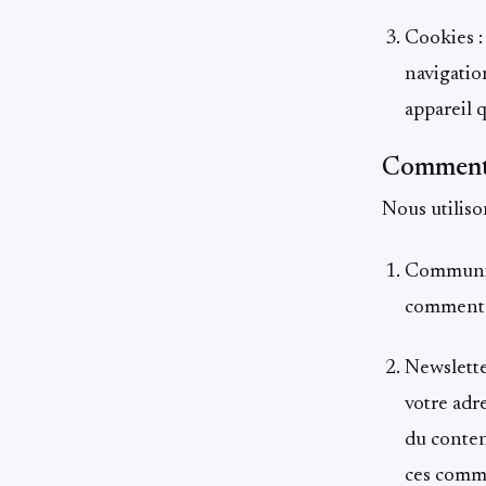
Cookies :
navigatio
appareil q
Comment 
Nous utiliso
Communic
commenta
Newslette
votre adr
du conten
ces comm