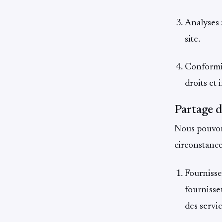
Analyses 
site.
Conformit
droits et 
Partage d
Nous pouvons
circonstance
Fournisse
fournisseu
des servi