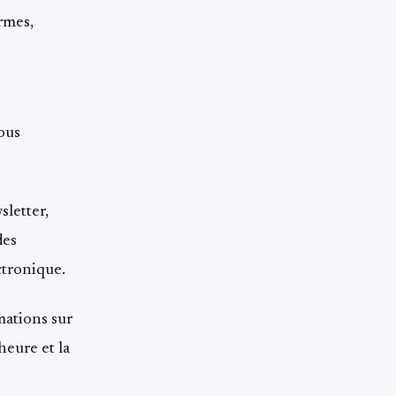
ermes,
vous
letter,
des
ctronique.
mations sur
heure et la