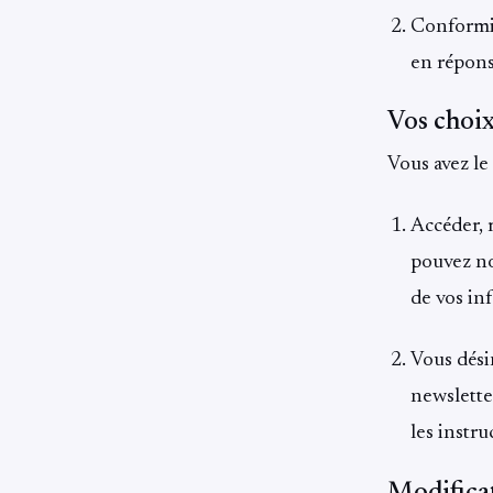
Conformit
en répons
Vos choi
Vous avez le 
Accéder, 
pouvez no
de vos in
Vous dési
newslette
les instr
Modificat