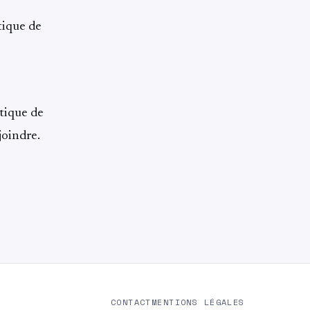
tique de
itique de
joindre.
CONTACT
MENTIONS LÉGALES