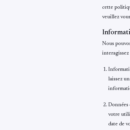
cette politiq
veuillez vous
Informati
Nous pouvons
interagissez 
Informati
laissez u
informati
Données d
votre util
date de vo