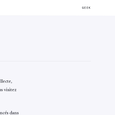
GEEK
llecte,
s visitez
oncés dans